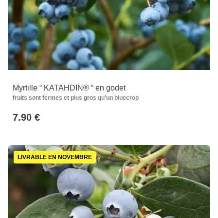
Myrtille “ KATAHDIN® “ en godet
fruits sont fermes et plus gros qu’un bluecrop
7.90 €
LIVRABLE EN NOVEMBRE