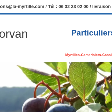
ions@la-myrtille.com / Tél : 06 32 23 02 00 / livraison
Morvan
Particulie
Myrtilles-Camerisiers-Cassi