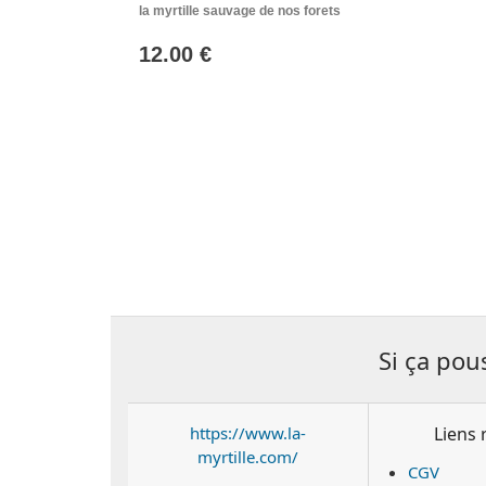
(VACCINIUM MYRTILLUS) en
la myrtille sauvage de nos forets
Godet
12.00 €
Si ça pou
https://www.la-
Liens 
myrtille.com/
CGV