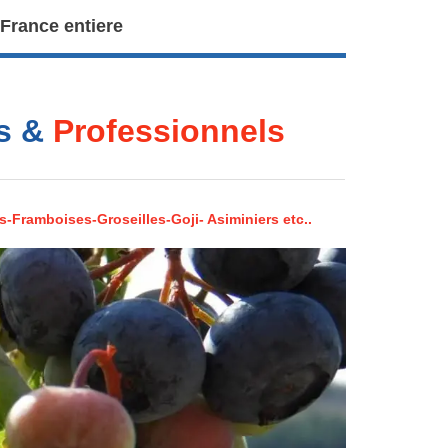
 France entiere
rs &
Professionnels
s-Framboises-Groseilles-Goji- Asiminiers etc..