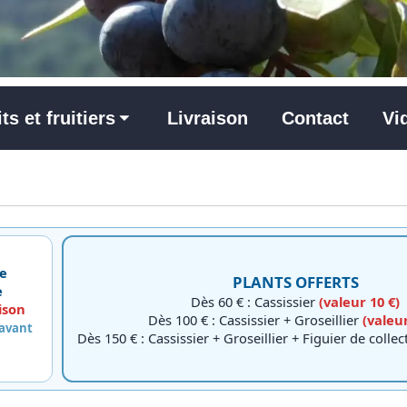
its et fruitiers
Livraison
Contact
Vi
e
PLANTS OFFERTS
e
Dès 60 € : Cassissier
(valeur 10 €)
ison
Dès 100 € : Cassissier + Groseillier
(valeur
 avant
Dès 150 € : Cassissier + Groseillier + Figuier de colle