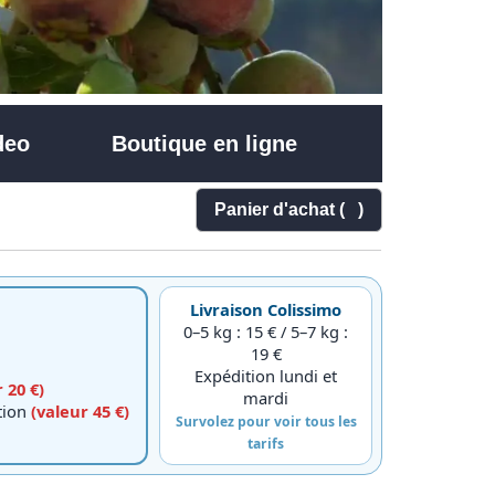
deo
Boutique en ligne
Panier d'achat (
)
Livraison Colissimo
0–5 kg : 15 € / 5–7 kg :
19 €
Expédition lundi et
 20 €)
mardi
ction
(valeur 45 €)
Survolez pour voir tous les
tarifs