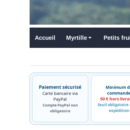
Accueil
Myrtille
Petits fru
Paiement sécurisé
Minimum d
command
Carte bancaire via
50 € hors livra
PayPal
Seuil obligatoire
Compte PayPal non
expédition
obligatoire