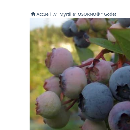
Accueil
//
Myrtille" OSORNO® " Godet