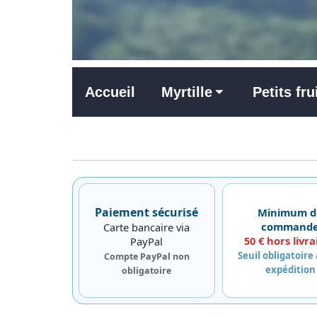
Accueil
Myrtille
Petits fru
Paiement sécurisé
Minimum d
command
Carte bancaire via
50 € hors livra
PayPal
Seuil obligatoire
Compte PayPal non
expédition
obligatoire