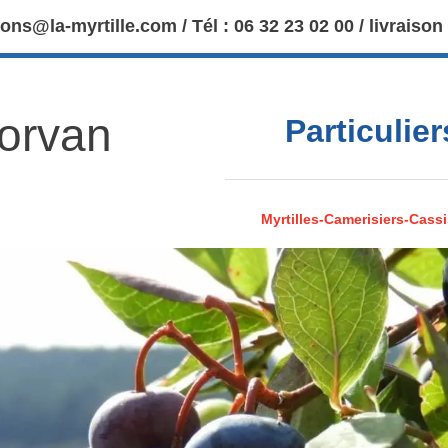
ions@la-myrtille.com / Tél : 06 32 23 02 00 / livraison
Morvan
Particulie
Myrtilles-Camerisiers-Cassi