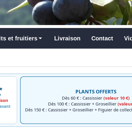
its et fruitiers
Livraison
Contact
Vi
e
PLANTS OFFERTS
e
Dès 60 € : Cassissier
(valeur 10 €)
ison
Dès 100 € : Cassissier + Groseillier
(valeur
 avant
Dès 150 € : Cassissier + Groseillier + Figuier de colle