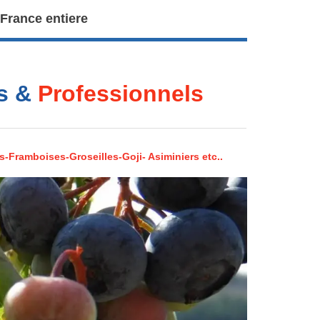
 France entiere
rs &
Professionnels
s-Framboises-Groseilles-Goji- Asiminiers etc..