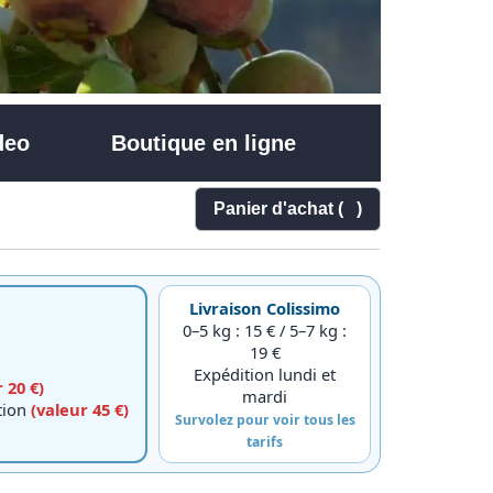
deo
Boutique en ligne
Panier d'achat (
)
Livraison Colissimo
0–5 kg : 15 € / 5–7 kg :
19 €
Expédition lundi et
 20 €)
mardi
ction
(valeur 45 €)
Survolez pour voir tous les
tarifs