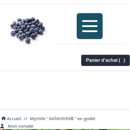
Panier d'achat (
)
Accueil
//
Myrtille “ KATAHDIN® “ en godet
Mon compte