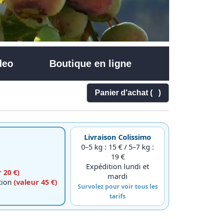
deo
Boutique en ligne
Panier d'achat (
)
Livraison Colissimo
0–5 kg : 15 € / 5–7 kg :
19 €
Expédition lundi et
 20 €)
mardi
ction
(valeur 45 €)
Survolez pour voir tous les
tarifs