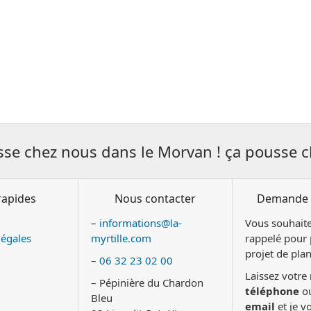
sse chez nous dans le Morvan ! ça pousse c
rapides
Nous contacter
Demande 
–
informations@la-
Vous souhaite
légales
myrtille.com
rappelé pour 
projet de plan
–
06 32 23 02 00
Laissez votre
– Pépinière du Chardon
téléphone
ou
Bleu
email
et je v