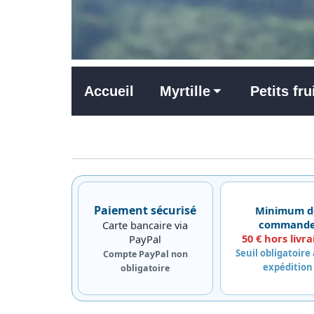
Accueil
Myrtille
Petits fru
Paiement sécurisé
Minimum d
command
Carte bancaire via
50 € hors livra
PayPal
Seuil obligatoire
Compte PayPal non
expédition
obligatoire