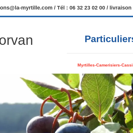
ions@la-myrtille.com / Tél : 06 32 23 02 00 / livraison
Morvan
Particulie
Myrtilles-Camerisiers-Cassi