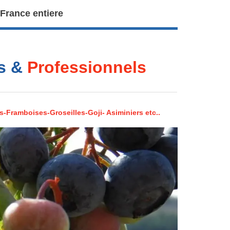
 France entiere
rs &
Professionnels
s-Framboises-Groseilles-Goji- Asiminiers etc..