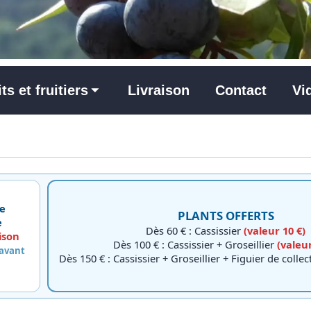
its et fruitiers
Livraison
Contact
Vi
e
PLANTS OFFERTS
e
Dès 60 € : Cassissier
(valeur 10 €)
ison
Dès 100 € : Cassissier + Groseillier
(valeur
 avant
Dès 150 € : Cassissier + Groseillier + Figuier de colle