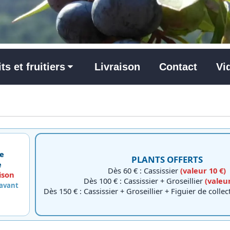
its et fruitiers
Livraison
Contact
Vi
e
PLANTS OFFERTS
e
Dès 60 € : Cassissier
(valeur 10 €)
ison
Dès 100 € : Cassissier + Groseillier
(valeur
 avant
Dès 150 € : Cassissier + Groseillier + Figuier de colle