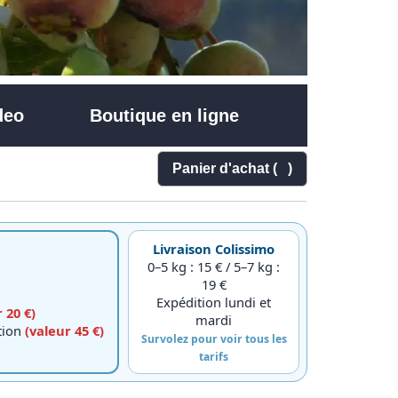
deo
Boutique en ligne
Panier d'achat (
)
Livraison Colissimo
0–5 kg : 15 € / 5–7 kg :
19 €
Expédition lundi et
 20 €)
mardi
ction
(valeur 45 €)
Survolez pour voir tous les
tarifs