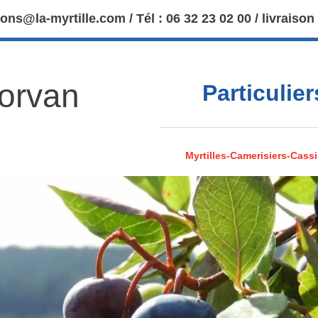
ions@la-myrtille.com / Tél : 06 32 23 02 00 / livraison
Morvan
Particulie
Myrtilles-Camerisiers-Cassi