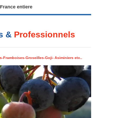
 France entiere
rs &
Professionnels
s-Framboises-Groseilles-Goji- Asiminiers etc..