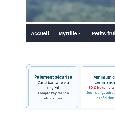
Accueil
Myrtille
Petits fru
Paiement sécurisé
Minimum d
command
Carte bancaire via
50 € hors livra
PayPal
Seuil obligatoire
Compte PayPal non
expédition
obligatoire